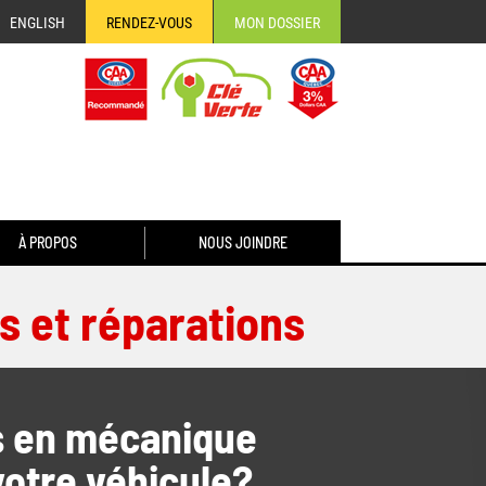
ENGLISH
RENDEZ-VOUS
MON DOSSIER
À PROPOS
NOUS JOINDRE
 et réparations
ls en mécanique
votre véhicule?