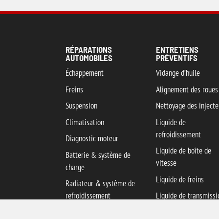
RÉPARATIONS
ENTRETIENS
AUTOMOBILES
PRÉVENTIFS
Échappement
Vidange d’huile
Freins
Alignement des roues
Suspension
Nettoyage des injecte
Climatisation
Liquide de
refroidissement
Diagnostic moteur
Liquide de boîte de
Batterie & système de
vitesse
charge
Liquide de freins
Radiateur & système de
refroidissement
Liquide de transmissi
Servo-direction
Liquide de servo-