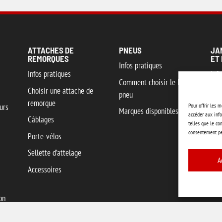
ATTACHES DE
PNEUS
JA
REMORQUES
ET 
Infos pratiques
Infos pratiques
Info
Comment choisir le bon
Choisir une attache de
Mar
pneu
remorque
Pour offrir les 
urs
Marques disponibles
accéder aux info
Câblages
telles que le co
consentement peu
Porte-vélos
Sellette d’attelage
A
Accessoires
on