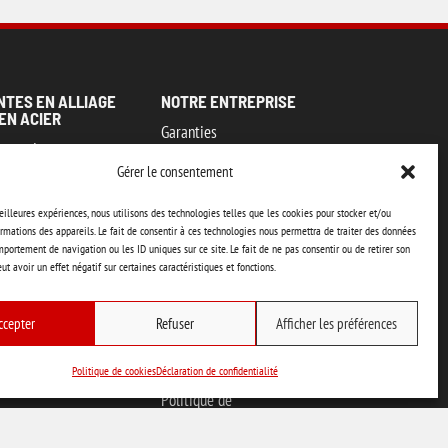
NTES EN ALLIAGE
NOTRE ENTREPRISE
EN ACIER
Garanties
s pratiques
Notre engagement
Gérer le consentement
ques et catalogue
Notre histoire
meilleures expériences, nous utilisons des technologies telles que les cookies pour stocker et/ou
Notre mission
rmations des appareils. Le fait de consentir à ces technologies nous permettra de traiter des données
mportement de navigation ou les ID uniques sur ce site. Le fait de ne pas consentir ou de retirer son
Notre équipe
t avoir un effet négatif sur certaines caractéristiques et fonctions.
Témoignages
ccepter
Refuser
Afficher les préférences
Nous joindre
Payer une facture
Politique de cookies
Déclaration de confidentialité
Politique de
confidentialité