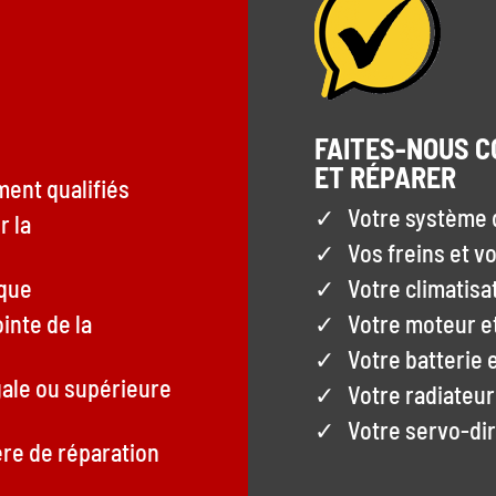
FAITES-NOUS C
ET RÉPARER
ment qualifiés
Votre
système 
r la
Vos
freins
et v
ique
Votre
climatisa
inte de la
Votre
moteur et
Votre
batterie 
gale ou supérieure
Votre
radiateur
Votre
servo-di
ère de réparation