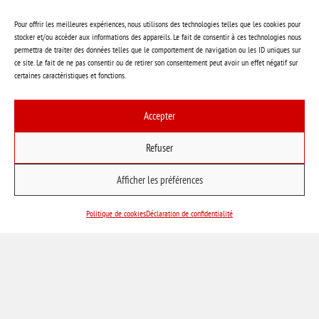
NOTRE ENTREPRISE
Pour offrir les meilleures expériences, nous utilisons des technologies telles que les cookies pour
stocker et/ou accéder aux informations des appareils. Le fait de consentir à ces technologies nous
Garanties
permettra de traiter des données telles que le comportement de navigation ou les ID uniques sur
ce site. Le fait de ne pas consentir ou de retirer son consentement peut avoir un effet négatif sur
Notre engagement
certaines caractéristiques et fonctions.
Notre histoire
Accepter
Notre mission
Notre équipe
Refuser
Témoignages
Afficher les préférences
Nous joindre
Payer une facture
Politique de cookies
Déclaration de confidentialité
Politique de confidentialité